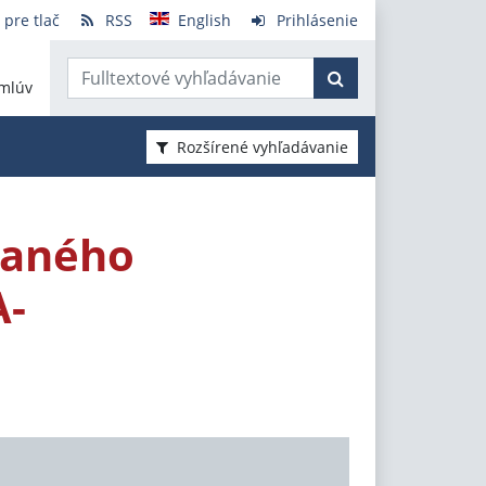
 pre tlač
RSS
English
Prihlásenie
mlúv
Rozšírené vyhľadávanie
vaného
A-