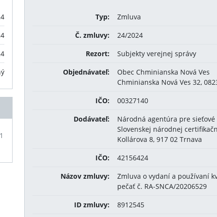
24
Typ:
Zmluva
24
Č. zmluvy:
24/2024
24
Rezort:
Subjekty verejnej správy
ný
Objednávateľ:
Obec Chminianska Nová Ves
Chminianska Nová Ves 32, 08
IČO:
00327140
Dodávateľ:
Národná agentúra pre sieťové 
Slovenskej národnej certifikačn
81
Kollárova 8, 917 02 Trnava
IČO:
42156424
Názov zmluvy:
Zmluva o vydaní a používaní kv
pečať č. RA-SNCA/20206529
ID zmluvy:
8912545