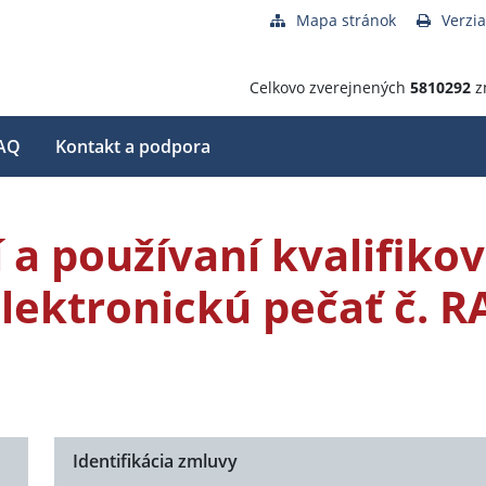
Mapa stránok
Verzia
Celkovo zverejnených
5810292
z
AQ
Kontakt a podpora
 a používaní kvalifiko
elektronickú pečať č. R
Identifikácia zmluvy