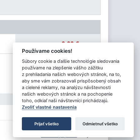
0,00 €
Celková čiastka:
Používame cookies!
Súbory cookie a ďalšie technológie sledovania
používame na zlepšenie vášho zážitku
z prehliadania našich webových stránok, na to,
aby sme vám zobrazovali prispôsobený obsah
a cielené reklamy, na analýzu návštevnosti
našich webových stránok a na pochopenie
toho, odkiaľ naši návštevníci prichádzajú.
Zvoliť vlastné nastavenia
Prijať všetko
Odmietnuť všetko
Tvorba stránok
: Aglo Solutions
Redakčný systém
: SysCom