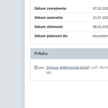
Dátum zverejnenia:
07.02.20
Dátum uzavretia:
23.01.20
Dátum účinnosti:
08.02.20
Dátum platnosti do:
neuvede
Príloha
Zmluva_elektronická pečať
(.pdf, 384.
SKEN
kB)