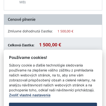
MB)
Cenové plnenie
Zmluvne dohodnutá čiastka:
1 500,00 €
1 500,00 €
Celková čiastka:
Používame cookies!
Súbory cookie a ďalšie technológie sledovania
Návrat späť
používame na zlepšenie vášho zážitku z prehliadania
našich webových stránok, na to, aby sme vám
zobrazovali prispôsobený obsah a cielené reklamy, na
analýzu návštevnosti našich webových stránok a na
Vystavil:
Základná škola, Vážska ulica 399/5, Ladce
pochopenie toho, odkiaľ naši návštevníci prichádzajú.
Zvoliť vlastné nastavenia
©
Úrad vlády SR
- Všetky práva vyhradené