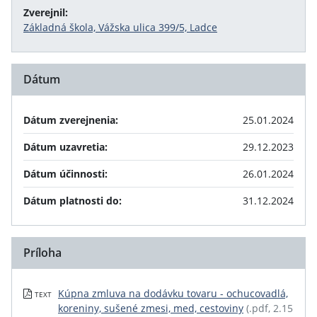
Zverejnil:
Základná škola, Vážska ulica 399/5, Ladce
Dátum
Dátum zverejnenia:
25.01.2024
Dátum uzavretia:
29.12.2023
Dátum účinnosti:
26.01.2024
Dátum platnosti do:
31.12.2024
Príloha
Kúpna zmluva na dodávku tovaru - ochucovadlá,
TEXT
koreniny, sušené zmesi, med, cestoviny
(.pdf, 2.15