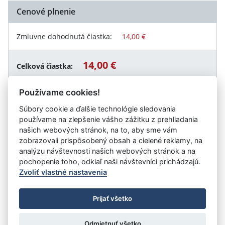
Cenové plnenie
Zmluvne dohodnutá čiastka:
14,00 €
14,00 €
Celková čiastka:
Používame cookies!
Súbory cookie a ďalšie technológie sledovania
Návrat späť
používame na zlepšenie vášho zážitku z prehliadania
našich webových stránok, na to, aby sme vám
zobrazovali prispôsobený obsah a cielené reklamy, na
analýzu návštevnosti našich webových stránok a na
Vystavil:
Obec Pečeňady
pochopenie toho, odkiaľ naši návštevníci prichádzajú.
Zvoliť vlastné nastavenia
©
Úrad vlády SR
- Všetky práva vyhradené
Prijať všetko
Prehlásenie o prístupnosti
Zmluvy do 31.12.2010
Nastavenia cookies
Odmietnuť všetko