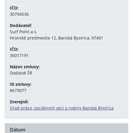
IČO:
30794536
Dodávateľ:
Surf Point a.s.
Hronské predmestie 12, Banská Bystrica, 97401
IČO:
36017191
Názov zmluvy:
Dodatok ŠR
ID zmluvy:
8673077
Zverejnil:
Úrad práce, sociálnych vecí a rodiny Banská Bystrica
Dátum