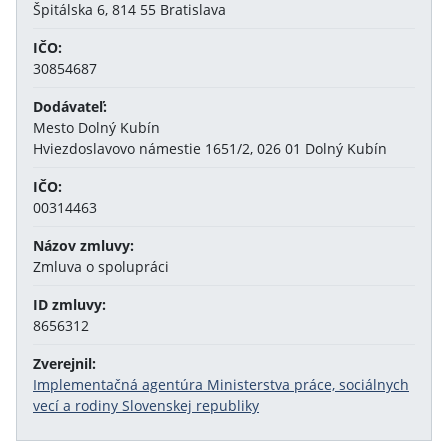
Špitálska 6, 814 55 Bratislava
IČO:
30854687
Dodávateľ:
Mesto Dolný Kubín
Hviezdoslavovo námestie 1651/2, 026 01 Dolný Kubín
IČO:
00314463
Názov zmluvy:
Zmluva o spolupráci
ID zmluvy:
8656312
Zverejnil:
Implementačná agentúra Ministerstva práce, sociálnych
vecí a rodiny Slovenskej republiky