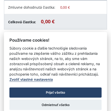
Zmluvne dohodnutá čiastka:
0,00 €
0,00 €
Celková čiastka:
Používame cookies!
Návrat späť
Súbory cookie a ďalšie technológie sledovania
používame na zlepšenie vášho zážitku z prehliadania
našich webových stránok, na to, aby sme vám
zobrazovali prispôsobený obsah a cielené reklamy, na
Vystavil:
Implementačná agentúra Ministerstva práce,
analýzu návštevnosti našich webových stránok a na
sociálnych vecí a rodiny Slovenskej republiky
pochopenie toho, odkiaľ naši návštevníci prichádzajú.
Zvoliť vlastné nastavenia
©
Úrad vlády SR
- Všetky práva vyhradené
Prijať všetko
Prehlásenie o prístupnosti
Zmluvy do 31.12.2010
Nastavenia cookies
Odmietnuť všetko
Tvorba stránok
: Aglo Solutions