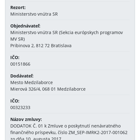
Rezort:
Ministerstvo vnútra SR
Objednávateľ:
Ministerstvo vnútra SR (Sekcia európskych programov
MV SR)
Pribinova 2, 812 72 Bratislava
IČO:
00151866
Dodávateľ:
Mesto Medzilaborce
Mierová 326/4, 068 01 Medzilaborce
IČO:
00323233
Názov zmluvy:
DODATOK Č. 01 k Zmluve o poskytnutí nenávratného
finančného príspevku, číslo ZM_SEP-IMRK2-2017-001062
zo dňa 10. augusta 2017