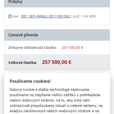
Príloha
D01_SEP-IMRK2-2017-001062
(.pdf, 1.86 MB)
TEXT
Cenové plnenie
Zmluvne dohodnutá čiastka:
257 500,00 €
257 500,00 €
Celková čiastka:
Používame cookies!
Návrat späť
Súbory cookie a ďalšie technológie sledovania
používame na zlepšenie vášho zážitku z prehliadania
našich webových stránok, na to, aby sme vám
zobrazovali prispôsobený obsah a cielené reklamy, na
Vystavil:
Ministerstvo vnútra SR (Sekcia financovania a
analýzu návštevnosti našich webových stránok a na
rozpočtu MV SR)