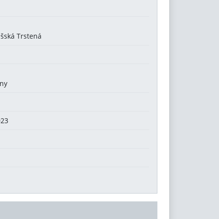
išská Trstená
any
023