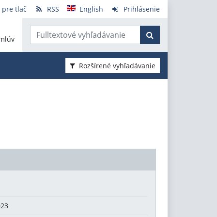
 pre tlač
RSS
English
Prihlásenie
mlúv
Rozšírené vyhľadávanie
023