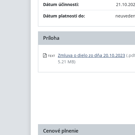
Dátum účinnosti:
21.10.20
Dátum platnosti do:
neuvede
Príloha
Zmluva o dielo zo dňa 20.10.2023
(.pdf
TEXT
5.21 MB)
Cenové plnenie