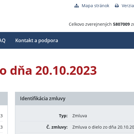
Mapa stránok
Verzia
Celkovo zverejnených
5807009
z
AQ
Kontakt a podpora
zo dňa 20.10.2023
Identifikácia zmluvy
23
Typ:
Zmluva
23
Č. zmluvy:
Zmluva o dielo zo dňa 20.10.2