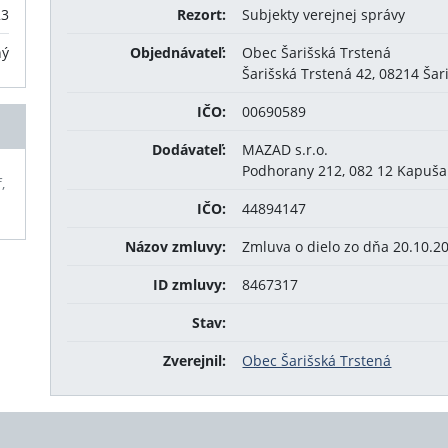
23
Rezort:
Subjekty verejnej správy
ný
Objednávateľ:
Obec Šarišská Trstená
Šarišská Trstená 42, 08214 Šar
IČO:
00690589
Dodávateľ:
MAZAD s.r.o.
Podhorany 212, 082 12 Kapuš
,
IČO:
44894147
Názov zmluvy:
Zmluva o dielo zo dňa 20.10.2
ID zmluvy:
8467317
Stav:
Zverejnil:
Obec Šarišská Trstená