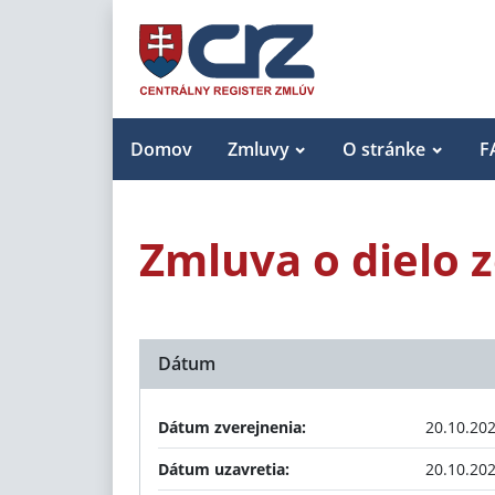
Domov
Zmluvy
O stránke
F
Zmluva o dielo 
Dátum
Dátum zverejnenia:
20.10.20
Dátum uzavretia:
20.10.20