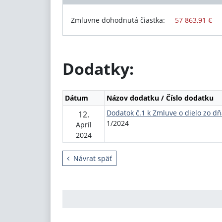
Zmluvne dohodnutá čiastka:
57 863,91 €
Dodatky:
Dátum
Názov dodatku / Číslo dodatku
Dodatok č.1 k Zmluve o dielo zo d
12.
1/2024
Apríl
2024
Návrat späť