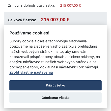
Zmluvne dohodnutá čiastka:
215 007,00 €
215 007,00 €
Celková čiastka:
Používame cookies!
Súbory cookie a ďalšie technológie sledovania
Návrat späť
používame na zlepšenie vášho zážitku z prehliadania
našich webových stránok, na to, aby sme vám
zobrazovali prispôsobený obsah a cielené reklamy, na
analýzu návštevnosti našich webových stránok a na
Vystavil:
METRO Bratislava a.s.
pochopenie toho, odkiaľ naši návštevníci prichádzajú.
Zvoliť vlastné nastavenia
©
Úrad vlády SR
- Všetky práva vyhradené
Prijať všetko
Prehlásenie o prístupnosti
Zmluvy do 31.12.2010
Nastavenia cookies
Odmietnuť všetko
Tvorba stránok
: Aglo Solutions
Redakčný systém
: SysCom