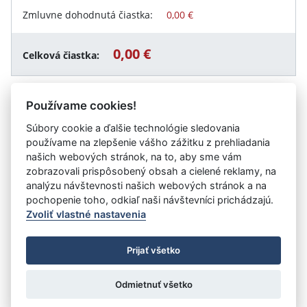
Zmluvne dohodnutá čiastka:
0,00 €
0,00 €
Celková čiastka:
Používame cookies!
Návrat späť
Súbory cookie a ďalšie technológie sledovania
používame na zlepšenie vášho zážitku z prehliadania
našich webových stránok, na to, aby sme vám
zobrazovali prispôsobený obsah a cielené reklamy, na
Vystavil:
Stredná odborná škola veterinárna, Drážovská
analýzu návštevnosti našich webových stránok a na
14, Nitra
pochopenie toho, odkiaľ naši návštevníci prichádzajú.
Zvoliť vlastné nastavenia
©
Úrad vlády SR
- Všetky práva vyhradené
Prijať všetko
Prehlásenie o prístupnosti
Zmluvy do 31.12.2010
Nastavenia cookies
Odmietnuť všetko
Tvorba stránok
: Aglo Solutions
Redakčný systém
: SysCom