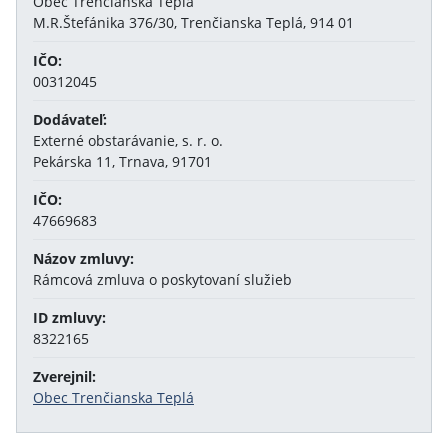
Obec Trenčianska Teplá
M.R.Štefánika 376/30, Trenčianska Teplá, 914 01
IČO:
00312045
Dodávateľ:
Externé obstarávanie, s. r. o.
Pekárska 11, Trnava, 91701
IČO:
47669683
Názov zmluvy:
Rámcová zmluva o poskytovaní služieb
ID zmluvy:
8322165
Zverejnil:
Obec Trenčianska Teplá