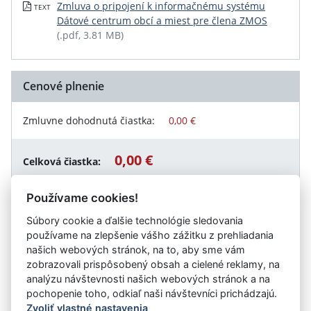
Zmluva o pripojení k informačnému systému
TEXT
Dátové centrum obcí a miest pre člena ZMOS
(.pdf, 3.81 MB)
Cenové plnenie
Zmluvne dohodnutá čiastka:
0,00 €
0,00 €
Celková čiastka:
Používame cookies!
Súbory cookie a ďalšie technológie sledovania
Návrat späť
používame na zlepšenie vášho zážitku z prehliadania
našich webových stránok, na to, aby sme vám
zobrazovali prispôsobený obsah a cielené reklamy, na
analýzu návštevnosti našich webových stránok a na
Vystavil:
Obec Trebušovce
pochopenie toho, odkiaľ naši návštevníci prichádzajú.
Zvoliť vlastné nastavenia