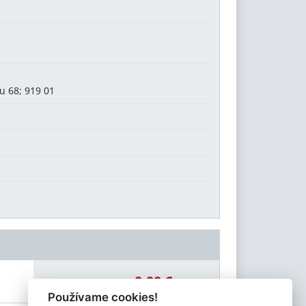
2
 68; 919 01
0,00 €
Celková čiastka:
Používame cookies!