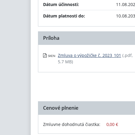
Dátum účinnosti:
11.08.20
Dátum platnosti do:
10.08.20
Príloha
Zmluva o výpožičke č. 2023_101
(.pdf,
SKEN
5.7 MB)
Cenové plnenie
Zmluvne dohodnutá čiastka:
0,00 €