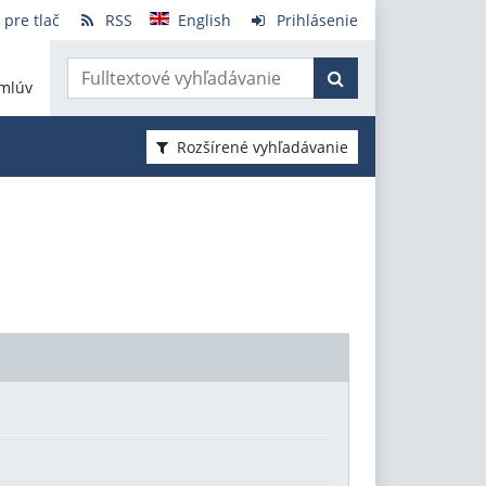
 pre tlač
RSS
English
Prihlásenie
mlúv
Rozšírené vyhľadávanie