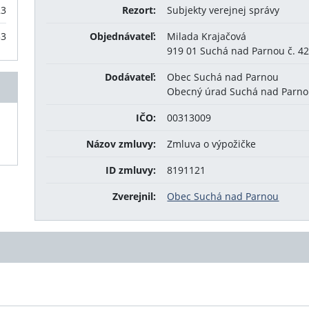
23
Rezort:
Subjekty verejnej správy
33
Objednávateľ:
Milada Krajačová
919 01 Suchá nad Parnou č. 4
Dodávateľ:
Obec Suchá nad Parnou
Obecný úrad Suchá nad Parnou
IČO:
00313009
Názov zmluvy:
Zmluva o výpožičke
ID zmluvy:
8191121
Zverejnil:
Obec Suchá nad Parnou