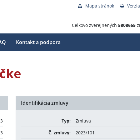
Mapa stránok
Verzia
Celkovo zverejnených
5808655
z
AQ
Kontakt a podpora
ičke
Identifikácia zmluvy
23
Typ:
Zmluva
23
Č. zmluvy:
2023/101