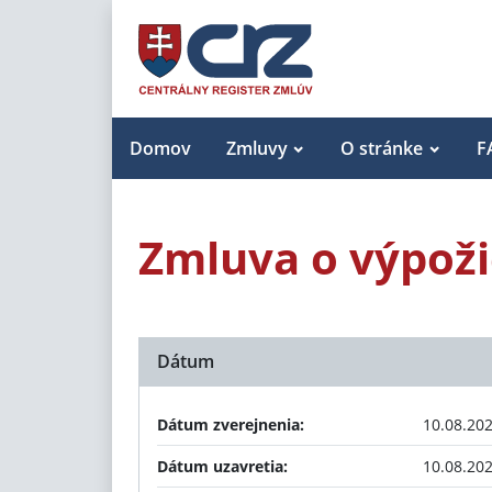
Domov
Zmluvy
O stránke
F
Zmluva o výpož
Dátum
Dátum zverejnenia:
10.08.20
Dátum uzavretia:
10.08.20