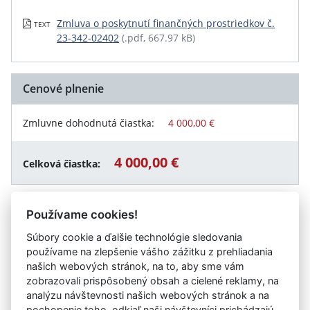
Zmluva o poskytnutí finančných prostriedkov č.
TEXT
23-342-02402
(.pdf, 667.97 kB)
Cenové plnenie
Zmluvne dohodnutá čiastka:
4 000,00 €
4 000,00 €
Celková čiastka:
Používame cookies!
Návrat späť
Súbory cookie a ďalšie technológie sledovania
používame na zlepšenie vášho zážitku z prehliadania
našich webových stránok, na to, aby sme vám
zobrazovali prispôsobený obsah a cielené reklamy, na
Vystavil:
Liptovská galéria Petra Michala Bohúňa v
analýzu návštevnosti našich webových stránok a na
Liptovskom Mikuláši
pochopenie toho, odkiaľ naši návštevníci prichádzajú.