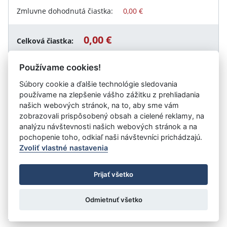
Zmluvne dohodnutá čiastka:
0,00 €
0,00 €
Celková čiastka:
Používame cookies!
Súbory cookie a ďalšie technológie sledovania
Návrat späť
používame na zlepšenie vášho zážitku z prehliadania
našich webových stránok, na to, aby sme vám
zobrazovali prispôsobený obsah a cielené reklamy, na
analýzu návštevnosti našich webových stránok a na
Vystavil:
NOVOVITAL
pochopenie toho, odkiaľ naši návštevníci prichádzajú.
Zvoliť vlastné nastavenia
©
Úrad vlády SR
- Všetky práva vyhradené
Prijať všetko
Prehlásenie o prístupnosti
Zmluvy do 31.12.2010
Nastavenia cookies
Odmietnuť všetko
Tvorba stránok
: Aglo Solutions
Redakčný systém
: SysCom