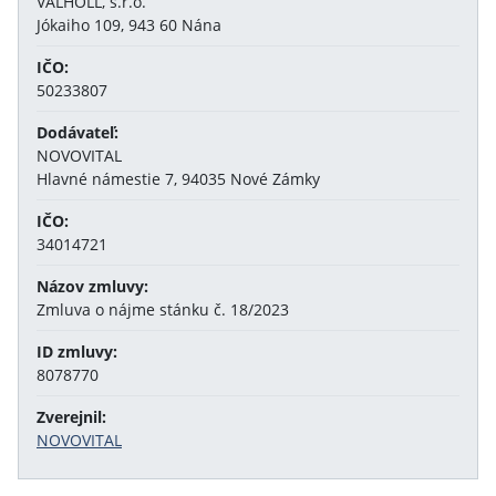
VALHOLL, s.r.o.
Jókaiho 109, 943 60 Nána
IČO:
50233807
Dodávateľ:
NOVOVITAL
Hlavné námestie 7, 94035 Nové Zámky
IČO:
34014721
Názov zmluvy:
Zmluva o nájme stánku č. 18/2023
ID zmluvy:
8078770
Zverejnil:
NOVOVITAL