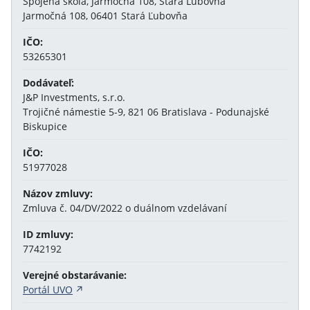
Spojená škola, Jarmočná 108, Stará Ľubovňa
Jarmočná 108, 06401 Stará Ľubovňa
IČO:
53265301
Dodávateľ:
J&P Investments, s.r.o.
Trojičné námestie 5-9, 821 06 Bratislava - Podunajské
Biskupice
IČO:
51977028
Názov zmluvy:
Zmluva č. 04/DV/2022 o duálnom vzdelávaní
ID zmluvy:
7742192
Verejné obstarávanie:
Portál UVO