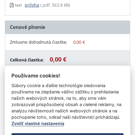
príloha
(.pdf, 563.8 kB)
TEXT
Cenové plnenie
Zmluvne dohodnutá čiastka:
0,00 €
0,00 €
Celková čiastka:
Používame cookies!
Súbory cookie a ďalšie technológie sledovania
Návrat späť
používame na zlepšenie vášho zážitku z prehliadania
našich webových stránok, na to, aby sme vám
zobrazovali prispôsobený obsah a cielené reklamy, na
analýzu návštevnosti našich webových stránok a na
Vystavil:
Spojená škola, Jarmočná 108, Stará Ľubovňa
pochopenie toho, odkiaľ naši návštevníci prichádzajú.
Zvoliť vlastné nastavenia
©
Úrad vlády SR
- Všetky práva vyhradené