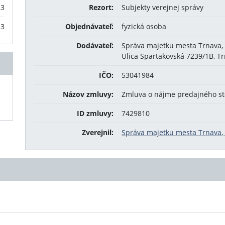
23
Rezort:
Subjekty verejnej správy
23
Objednávateľ:
fyzická osoba
Dodávateľ:
Správa majetku mesta Trnava, 
Ulica Spartakovská 7239/1B, T
IČO:
53041984
Názov zmluvy:
Zmluva o nájme predajného sto
ID zmluvy:
7429810
Zverejnil:
Správa majetku mesta Trnava, 