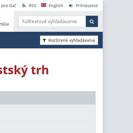
 pre tlač
RSS
English
Prihlásenie
mlúv
Rozšírené vyhľadávanie
tský trh