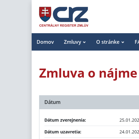
Domov
Zmluvy
O stránke
F
Zmluva o nájme 
Dátum
Dátum zverejnenia:
25.01.20
Dátum uzavretia:
24.01.20