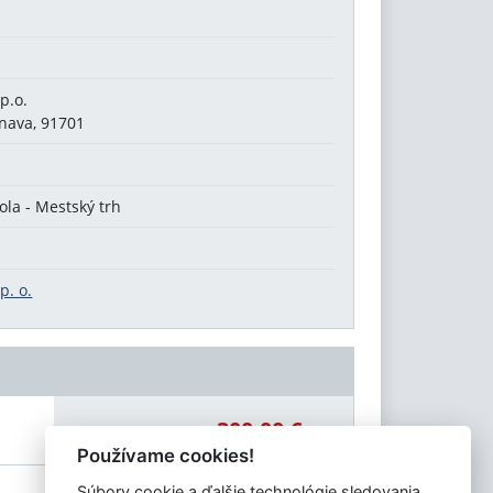
p.o.
rnava, 91701
la - Mestský trh
p. o.
300,00 €
Celková čiastka:
Používame cookies!
Súbory cookie a ďalšie technológie sledovania