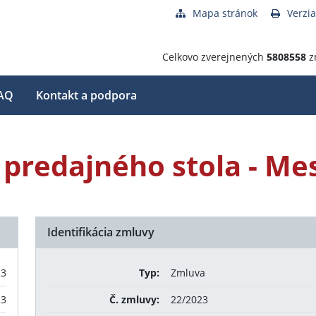
Mapa stránok
Verzia
Celkovo zverejnených
5808558
z
AQ
Kontakt a podpora
predajného stola - Mes
Identifikácia zmluvy
23
Typ:
Zmluva
23
Č. zmluvy:
22/2023