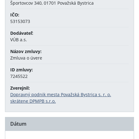
Športovcov 340, 01701 Považská Bystrica
IČO:
53153073
Dodávateľ:
VÚB a.s.
Názov zmluvy:
Zmluva o úvere
ID zmluvy:
7245522
Zverejnil:
Dopravný podnik mesta Považská Bystrica s. r. o.
skrátene DPMPB s.r.o.
Dátum