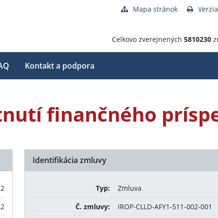
Mapa stránok
Verzia
Celkovo zverejnených
5810230
z
AQ
Kontakt a podpora
nutí finančného prísp
Identifikácia zmluvy
22
Typ:
Zmluva
22
Č. zmluvy:
IROP-CLLD-AFY1-511-002-001