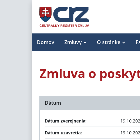
Domov
Zmluvy
O stránke
F
Zmluva o poskyt
Dátum
Dátum zverejnenia:
19.10.20
Dátum uzavretia:
19.10.20