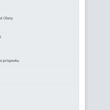
ké Úľany
S
r
ho príspevku
S