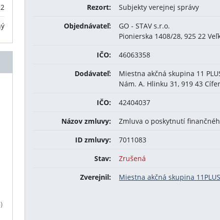
22
Rezort:
Subjekty verejnej správy
ný
Objednávateľ:
GO - STAV s.r.o.
Pionierska 1408/28, 925 22 Veľ
IČO:
46063358
Dodávateľ:
Miestna akčná skupina 11 PLU
Nám. A. Hlinku 31, 919 43 Cífe
IČO:
42404037
Názov zmluvy:
Zmluva o poskytnutí finančné
ID zmluvy:
7011083
Stav:
Zrušená
Zverejnil:
Miestna akčná skupina 11PLU
)