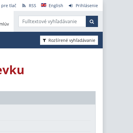
 pre tlač
RSS
English
Prihlásenie
mlúv
Rozšírené vyhľadávanie
evku