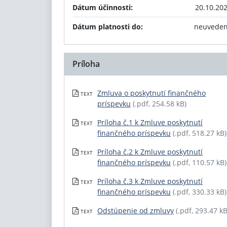
Dátum účinnosti:
20.10.20
Dátum platnosti do:
neuvede
Príloha
Zmluva o poskytnutí finančného
TEXT
príspevku
(.pdf, 254.58 kB)
Príloha č.1 k Zmluve poskytnutí
TEXT
finančného príspevku
(.pdf, 518.27 kB)
Príloha č.2 k Zmluve poskytnutí
TEXT
finančného príspevku
(.pdf, 110.57 kB)
Príloha č.3 k Zmluve poskytnutí
TEXT
finančného príspevku
(.pdf, 330.33 kB)
Odstúpenie od zmluvy
(.pdf, 293.47 kB
TEXT