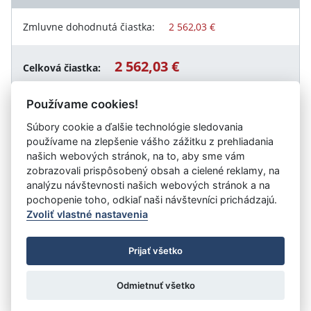
Zmluvne dohodnutá čiastka:
2 562,03 €
2 562,03 €
Celková čiastka:
Používame cookies!
Súbory cookie a ďalšie technológie sledovania
Návrat späť
používame na zlepšenie vášho zážitku z prehliadania
našich webových stránok, na to, aby sme vám
zobrazovali prispôsobený obsah a cielené reklamy, na
analýzu návštevnosti našich webových stránok a na
Vystavil:
CULTUS Ružinov s.r.o.
pochopenie toho, odkiaľ naši návštevníci prichádzajú.
Zvoliť vlastné nastavenia
©
Úrad vlády SR
- Všetky práva vyhradené
Prijať všetko
Prehlásenie o prístupnosti
Zmluvy do 31.12.2010
Nastavenia cookies
Odmietnuť všetko
Tvorba stránok
: Aglo Solutions
Redakčný systém
: SysCom