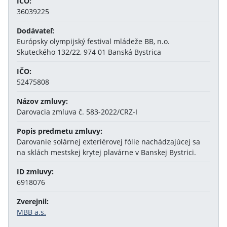
IČO:
36039225
Dodávateľ:
Európsky olympijský festival mládeže BB, n.o.
Skuteckého 132/22, 974 01 Banská Bystrica
IČO:
52475808
Názov zmluvy:
Darovacia zmluva č. 583-2022/CRZ-I
Popis predmetu zmluvy:
Darovanie solárnej exteriérovej fólie nachádzajúcej sa
na sklách mestskej krytej plavárne v Banskej Bystrici.
ID zmluvy:
6918076
Zverejnil:
MBB a.s.