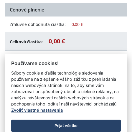
Cenové plnenie
Zmluvne dohodnutá čiastka:
0,00 €
0,00 €
Celková čiastka:
Používame cookies!
Návrat späť
Súbory cookie a ďalšie technológie sledovania
používame na zlepšenie vášho zážitku z prehliadania
našich webových stránok, na to, aby sme vám
zobrazovali prispôsobený obsah a cielené reklamy, na
Vystavil:
Základná škola, Hlavné námestie 14, Dvory nad
analýzu návštevnosti našich webových stránok a na
Žitavou
pochopenie toho, odkiaľ naši návštevníci prichádzajú.
Zvoliť vlastné nastavenia
©
Úrad vlády SR
- Všetky práva vyhradené
Prijať všetko
Prehlásenie o prístupnosti
Zmluvy do 31.12.2010