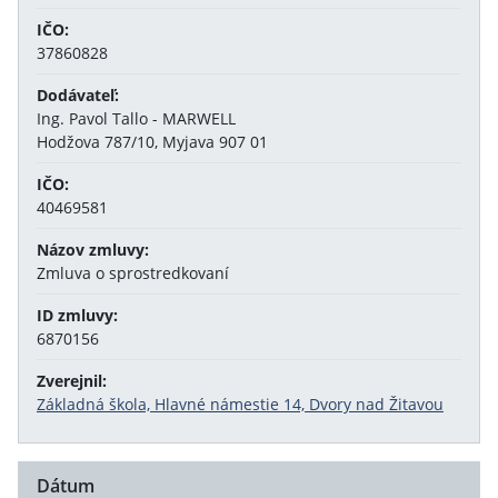
IČO:
37860828
Dodávateľ:
Ing. Pavol Tallo - MARWELL
Hodžova 787/10, Myjava 907 01
IČO:
40469581
Názov zmluvy:
Zmluva o sprostredkovaní
ID zmluvy:
6870156
Zverejnil:
Základná škola, Hlavné námestie 14, Dvory nad Žitavou
Dátum