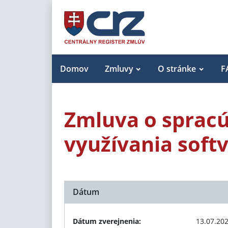
Domov
Zmluvy
O stránke
F
Zmluva o spracú
využívania sof
Dátum
Dátum zverejnenia:
13.07.20