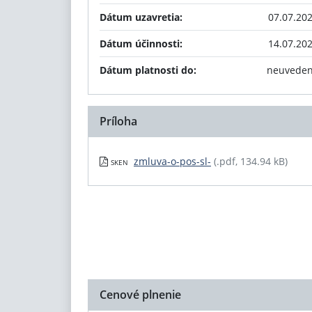
Dátum uzavretia:
07.07.20
Dátum účinnosti:
14.07.20
Dátum platnosti do:
neuvede
Príloha
zmluva-o-pos-sl-
(.pdf, 134.94 kB)
SKEN
Cenové plnenie