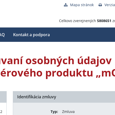
Mapa stránok
Verzia
Celkovo zverejnených
5808651
z
AQ
Kontakt a podpora
vaní osobných údajov 
tvérového produktu „m
Identifikácia zmluvy
22
Typ:
Zmluva