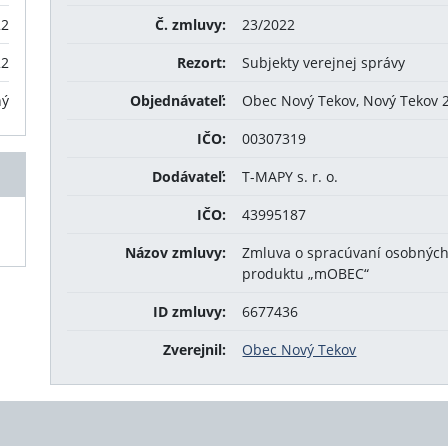
22
Č. zmluvy:
23/2022
22
Rezort:
Subjekty verejnej správy
ný
Objednávateľ:
Obec Nový Tekov, Nový Tekov 
IČO:
00307319
Dodávateľ:
T-MAPY s. r. o.
IČO:
43995187
Názov zmluvy:
Zmluva o spracúvaní osobných 
produktu „mOBEC“
ID zmluvy:
6677436
Zverejnil:
Obec Nový Tekov