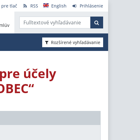
 pre tlač
RSS
English
Prihlásenie
mlúv
Rozšírené vyhľadávanie
pre účely
OBEC“