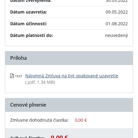
Dátum zverejnenia:
30.05.2022
Dátum uzavretia:
09.05.2022
Dátum účinnosti:
01.08.2022
Dátum platnosti do:
neuvedený
Príloha
Nájomná Zmluva na byt opakované uzavretie
TEXT
(.pdf, 1.34 MB)
Cenové plnenie
Zmluvne dohodnutá čiastka:
0,00 €
0,00 €