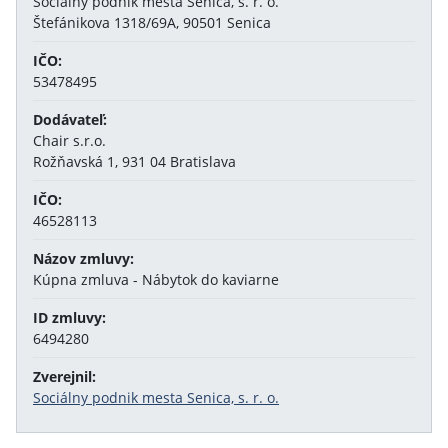
Sociálny podnik mesta Senica, s. r. o.
Štefánikova 1318/69A, 90501 Senica
IČO:
53478495
Dodávateľ:
Chair s.r.o.
Rožňavská 1, 931 04 Bratislava
IČO:
46528113
Názov zmluvy:
Kúpna zmluva - Nábytok do kaviarne
ID zmluvy:
6494280
Zverejnil:
Sociálny podnik mesta Senica, s. r. o.