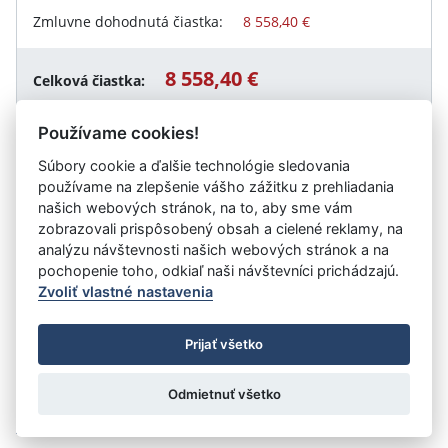
Zmluvne dohodnutá čiastka:
8 558,40 €
8 558,40 €
Celková čiastka:
Používame cookies!
Súbory cookie a ďalšie technológie sledovania
Návrat späť
používame na zlepšenie vášho zážitku z prehliadania
našich webových stránok, na to, aby sme vám
zobrazovali prispôsobený obsah a cielené reklamy, na
analýzu návštevnosti našich webových stránok a na
Vystavil:
Sociálny podnik mesta Senica, s. r. o.
pochopenie toho, odkiaľ naši návštevníci prichádzajú.
Zvoliť vlastné nastavenia
©
Úrad vlády SR
- Všetky práva vyhradené
Prijať všetko
Prehlásenie o prístupnosti
Zmluvy do 31.12.2010
Nastavenia cookies
Odmietnuť všetko
Tvorba stránok
: Aglo Solutions
Redakčný systém
: SysCom