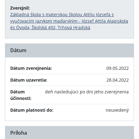
Zverejnil:
Základná škola s materskou školou Attilu Józsefa s
vyučovacím jazykom maďarským - József Attila Alapiskola
és Óvoda, Školská 492, Trhová Hradská
Dátum
Dátum zverejnenia:
09.05.2022
Dátum uzavretia:
28.04.2022
Dátum
deň nasledujúci po dni jeho zverejnenia
účinnosti:
Dátum platnosti do:
neuvedený
Príloha