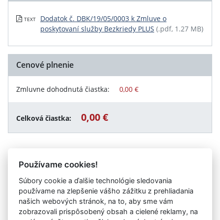
Dodatok č. DBK/19/05/0003 k Zmluve o
TEXT
poskytovaní služby Bezkriedy PLUS
(.pdf, 1.27 MB)
Cenové plnenie
Zmluvne dohodnutá čiastka:
0,00 €
0,00 €
Celková čiastka:
Používame cookies!
Návrat späť
Súbory cookie a ďalšie technológie sledovania
používame na zlepšenie vášho zážitku z prehliadania
našich webových stránok, na to, aby sme vám
Vystavil:
Základná škola s materskou školou Attilu
zobrazovali prispôsobený obsah a cielené reklamy, na
Józsefa s vyučovacím jazykom maďarským - József Attila