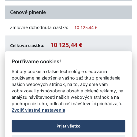
Cenové plnenie
Zmluvne dohodnutá čiastka:
10 125,44 €
10 125,44 €
Celková čiastka:
Používame cookies!
Súbory cookie a ďalšie technológie sledovania
Návrat späť
používame na zlepšenie vášho zážitku z prehliadania
našich webových stránok, na to, aby sme vám
zobrazovali prispôsobený obsah a cielené reklamy, na
analýzu návštevnosti našich webových stránok a na
Vystavil:
Mesto Považská Bystrica
pochopenie toho, odkiaľ naši návštevníci prichádzajú.
Zvoliť vlastné nastavenia
©
Úrad vlády SR
- Všetky práva vyhradené
Prijať všetko
Prehlásenie o prístupnosti
Zmluvy do 31.12.2010
Nastavenia cookies