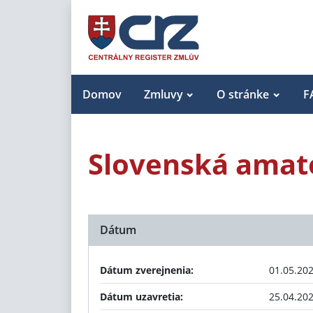
Domov
Zmluvy
O stránke
F
Slovenská amaté
Dátum
Dátum zverejnenia:
01.05.20
Dátum uzavretia:
25.04.20