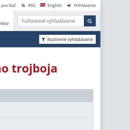
 pre tlač
RSS
English
Prihlásenie
mlúv
Rozšírené vyhľadávanie
o trojboja