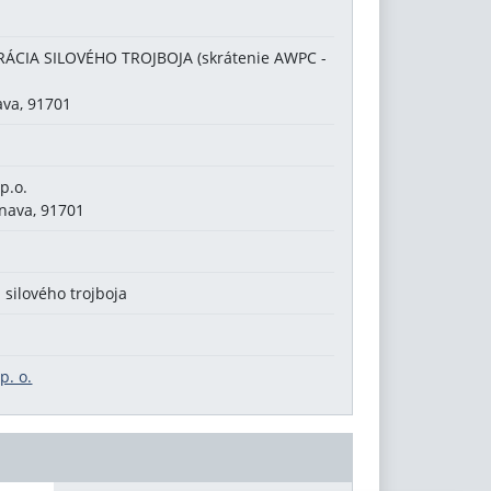
CIA SILOVÉHO TROJBOJA (skrátenie AWPC -
ava, 91701
p.o.
rnava, 91701
 silového trojboja
p. o.