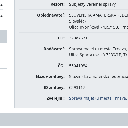
22
Rezort:
Subjekty verejnej správy
22
Objednávateľ:
SLOVENSKÁ AMATÉRSKA FEDERÁ
Slovakia)
Ulica Rybníková 7499/15B, Trn
IČO:
37987631
Dodávateľ:
Správa majetku mesta Trnava, 
Ulica Spartakovská 7239/1B, T
IČO:
53041984
Názov zmluvy:
Slovenská amatérska federácia
ID zmluvy:
6393117
Zverejnil:
Správa majetku mesta Trnava, 