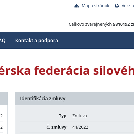
Mapa stránok
Verzia
Celkovo zverejnených
5810192
z
AQ
Kontakt a podpora
rska federácia silovéh
Identifikácia zmluvy
22
Typ:
Zmluva
22
Č. zmluvy:
44/2022