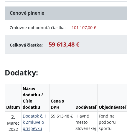
Cenové plnenie
Zmluvne dohodnutá čiastka:
101 107,00 €
59 613,48 €
Celková čiastka:
Dodatky:
Názov
dodatku /
Číslo
Cena s
Dátum
dodatku
DPH
Dodávateľ
Objednávateľ
Dodatok č. 1
59 613,48 €
Hlavné
Fond na
2.
k Zmluve o
mesto
podporu
Marec
príspevku
Slovenskej
športu
2022