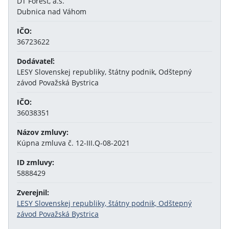
DT Forest, a.s.
Dubnica nad Váhom
IČO:
36723622
Dodávateľ:
LESY Slovenskej republiky, štátny podnik, Odštepný
závod Považská Bystrica
IČO:
36038351
Názov zmluvy:
Kúpna zmluva č. 12-III.Q-08-2021
ID zmluvy:
5888429
Zverejnil:
LESY Slovenskej republiky, štátny podnik, Odštepný
závod Považská Bystrica