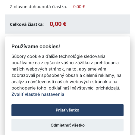
Zmluvne dohodnutá čiastka:
0,00 €
0,00 €
Celková čiastka:
Používame cookies!
Návrat späť
Súbory cookie a ďalšie technológie sledovania
používame na zlepšenie vášho zážitku z prehliadania
našich webových stránok, na to, aby sme vám
zobrazovali prispôsobený obsah a cielené reklamy, na
Vystavil:
LESY Slovenskej republiky, štátny podnik,
analýzu návštevnosti našich webových stránok a na
Odštepný závod Považská Bystrica
pochopenie toho, odkiaľ naši návštevníci prichádzajú.
Zvoliť vlastné nastavenia
©
Úrad vlády SR
- Všetky práva vyhradené
Prijať všetko
Prehlásenie o prístupnosti
Zmluvy do 31.12.2010
Nastavenia cookies
Odmietnuť všetko
Tvorba stránok
: Aglo Solutions
Redakčný systém
: SysCom