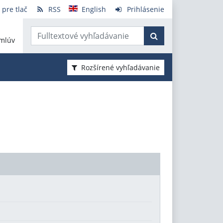
 pre tlač
RSS
English
Prihlásenie
mlúv
Rozšírené vyhľadávanie