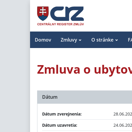
Domov
Zmluvy
O stránke
F
Zmluva o ubyto
Dátum
Dátum zverejnenia:
28.06.20
Dátum uzavretia:
24.06.20