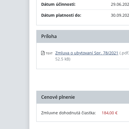
Dátum účinnosti:
29.06.20
Dátum platnosti do:
30.09.20
Príloha
Zmluva o ubytovaní Spr. 78/2021
(.pdf
TEXT
52.5 kB)
Cenové plnenie
Zmluvne dohodnutá čiastka:
184,00 €