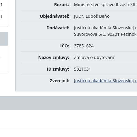
21
Rezort:
Ministerstvo spravodlivosti SR
21
Objednávateľ:
JUDr. Ľuboš Beňo
Dodávateľ:
Justičná akadémia Slovenskej 
Suvorovova 5/C, 90201 Pezinok
IČO:
37851624
,
Názov zmluvy:
Zmluva o ubytovaní
ID zmluvy:
5821031
Zverejnil:
Justičná akadémia Slovenskej 