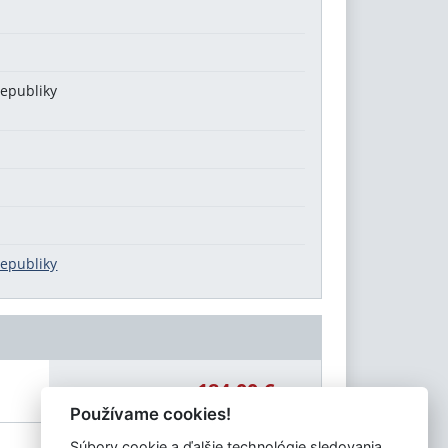
republiky
republiky
184,00 €
Celková čiastka:
Používame cookies!
Súbory cookie a ďalšie technológie sledovania