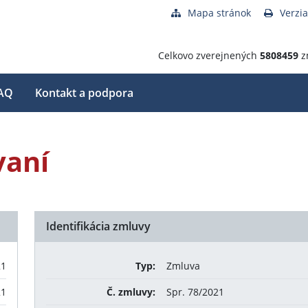
Mapa stránok
Verzia
Celkovo zverejnených
5808459
z
AQ
Kontakt a podpora
vaní
Identifikácia zmluvy
21
Typ:
Zmluva
21
Č. zmluvy:
Spr. 78/2021