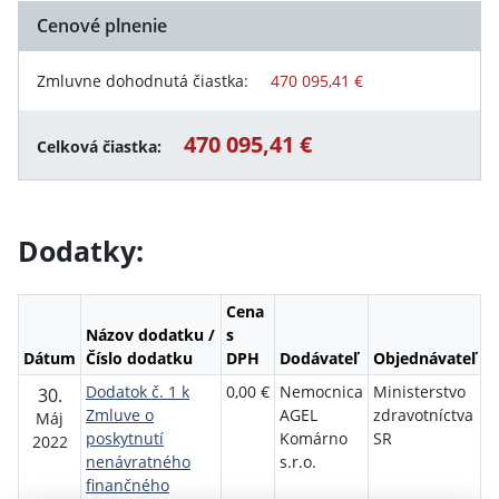
Cenové plnenie
Zmluvne dohodnutá čiastka:
470 095,41 €
470 095,41 €
Celková čiastka:
Dodatky:
Cena
Názov dodatku /
s
Dátum
Číslo dodatku
DPH
Dodávateľ
Objednávateľ
Dodatok č. 1 k
0,00 €
Nemocnica
Ministerstvo
30.
Zmluve o
AGEL
zdravotníctva
Máj
poskytnutí
Komárno
SR
2022
nenávratného
s.r.o.
finančného