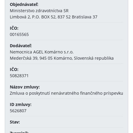
Objednávateľ:
Ministerstvo zdravotníctva SR
Limbová 2, P.O. BOX 52, 837 52 Bratislava 37
IČO:
00165565
Dodávateľ:
Nemocnica AGEL Komárno s.r.o.
Mederčská 39, 945 05 Komárno, Slovenská republika
IČO:
50828371
Názov zmluvy:
Zmluva o poskytnutí nenávratného finančného príspevku
ID zmluvy:
5626807
Stav: