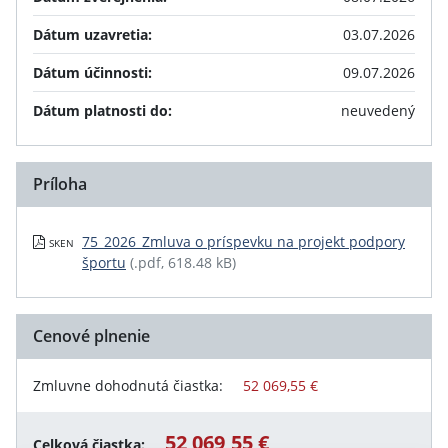
Dátum uzavretia:
03.07.2026
Dátum účinnosti:
09.07.2026
Dátum platnosti do:
neuvedený
Príloha
75_2026_Zmluva o príspevku na projekt podpory
SKEN
športu
(.pdf, 618.48 kB)
Cenové plnenie
Zmluvne dohodnutá čiastka:
52 069,55 €
52 069,55 €
Celková čiastka: