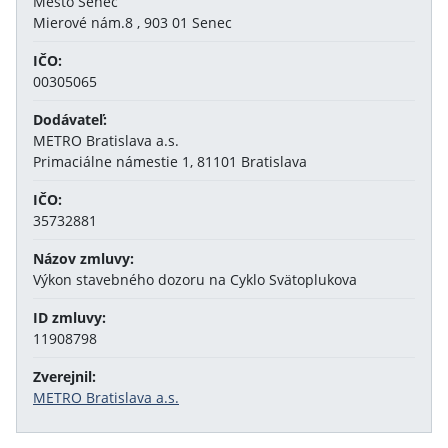
Mesto Senec
Mierové nám.8 , 903 01 Senec
IČO:
00305065
Dodávateľ:
METRO Bratislava a.s.
Primaciálne námestie 1, 81101 Bratislava
IČO:
35732881
Názov zmluvy:
Výkon stavebného dozoru na Cyklo Svätoplukova
ID zmluvy:
11908798
Zverejnil:
METRO Bratislava a.s.