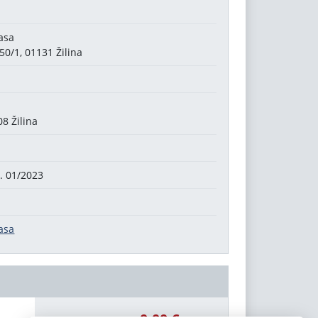
asa
0/1, 01131 Žilina
8 Žilina
č. 01/2023
asa