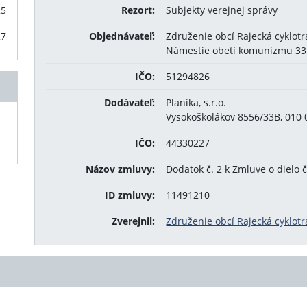
25
Rezort:
Subjekty verejnej správy
27
Objednávateľ:
Združenie obcí Rajecká cyklotr
Námestie obetí komunizmu 335
IČO:
51294826
Dodávateľ:
Planika, s.r.o.
Vysokoškolákov 8556/33B, 010 0
IČO:
44330227
Názov zmluvy:
Dodatok č. 2 k Zmluve o dielo 
ID zmluvy:
11491210
Zverejnil:
Združenie obcí Rajecká cyklotr