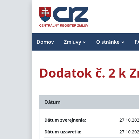
Domov
Zmluvy
O stránke
F
Dodatok č. 2 k Z
Dátum
Dátum zverejnenia:
27.10.20
Dátum uzavretia:
27.10.20