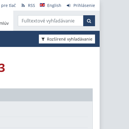
 pre tlač
RSS
English
Prihlásenie
mlúv
Rozšírené vyhľadávanie
3