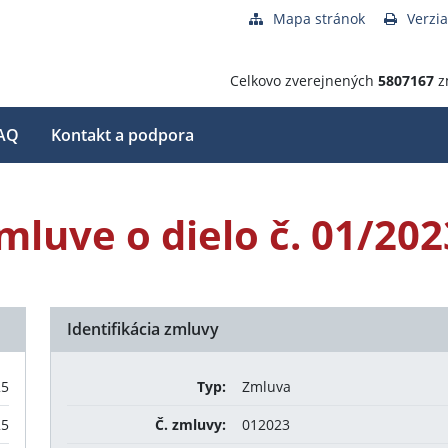
Mapa stránok
Verzia
Celkovo zverejnených
5807167
z
AQ
Kontakt a podpora
mluve o dielo č. 01/202
Identifikácia zmluvy
25
Typ:
Zmluva
25
Č. zmluvy:
012023