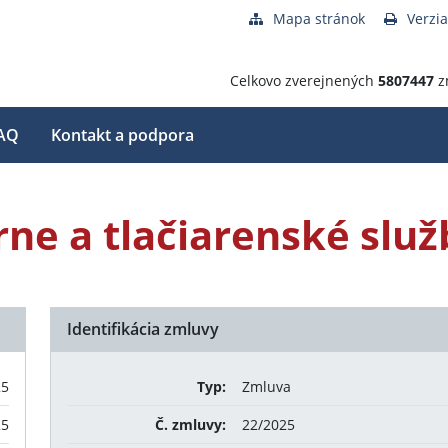
Mapa stránok
Verzia
Celkovo zverejnených
5807447
z
AQ
Kontakt a podpora
ne a tlačiarenské služ
Identifikácia zmluvy
25
Typ:
Zmluva
25
Č. zmluvy:
22/2025