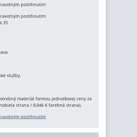
dravotným postihnutím
dravotným postihnutím
a 35
lava
ské služby.
potrebný materiál formou jednotkovej ceny za
nobiela strana / 0,046 € farebná strana).
dravotným postihnutím