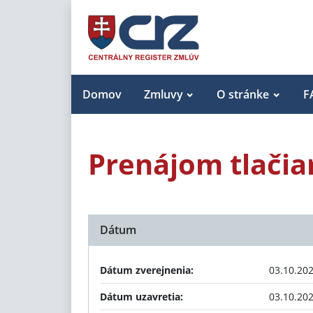
Domov
Zmluvy
O stránke
F
Prenájom tlačiar
Dátum
Dátum zverejnenia:
03.10.20
Dátum uzavretia:
03.10.20