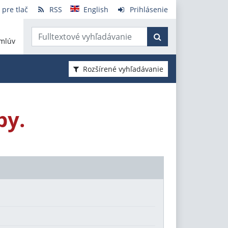
 pre tlač
RSS
English
Prihlásenie
mlúv
Rozšírené vyhľadávanie
by.