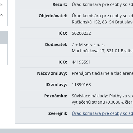
25
Rezort:
Úrad komisára pre osoby so z
29
Objednávateľ:
Úrad komisára pre osoby so z
Račianská 152, 83154 Bratislav
IČO:
50200232
Dodávateľ:
Z + M servis a. s.
Martinčekova 17, 821 01 Bratis
IČO:
44195591
Názov zmluvy:
Prenájom tlačiarne a tlačiaren
ID zmluvy:
11390163
Poznámka:
Súvisiace náklady: Platby za s
vytlačenú stranu (0,0086 € čier
Zverejnil:
Úrad komisára pre osoby so z