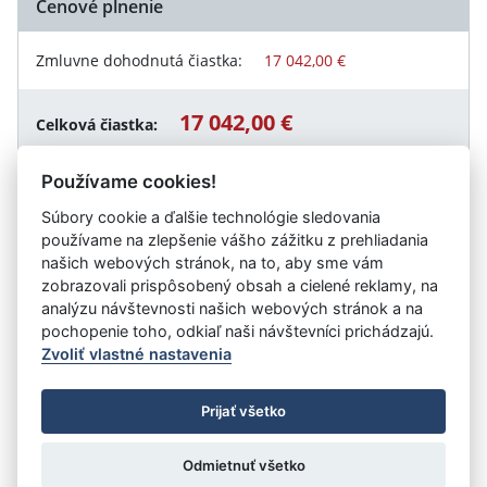
Cenové plnenie
Zmluvne dohodnutá čiastka:
17 042,00 €
17 042,00 €
Celková čiastka:
Používame cookies!
Súbory cookie a ďalšie technológie sledovania
Návrat späť
používame na zlepšenie vášho zážitku z prehliadania
našich webových stránok, na to, aby sme vám
zobrazovali prispôsobený obsah a cielené reklamy, na
analýzu návštevnosti našich webových stránok a na
Vystavil:
Občianske združenie Naše Jadro
pochopenie toho, odkiaľ naši návštevníci prichádzajú.
Zvoliť vlastné nastavenia
©
Úrad vlády SR
- Všetky práva vyhradené
Prijať všetko
Prehlásenie o prístupnosti
Zmluvy do 31.12.2010
Nastavenia cookies
Odmietnuť všetko
Tvorba stránok
: Aglo Solutions