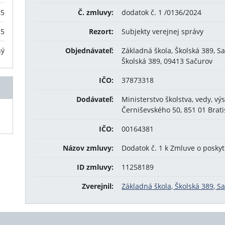
25
Č. zmluvy:
dodatok č. 1 /0136/2024
25
Rezort:
Subjekty verejnej správy
ný
Objednávateľ:
Základná škola, Školská 389, S
Školská 389, 09413 Sačurov
IČO:
37873318
Dodávateľ:
Ministerstvo školstva, vedy, v
Černiševského 50, 851 01 Brati
IČO:
00164381
Názov zmluvy:
Dodatok č. 1 k Zmluve o posk
ID zmluvy:
11258189
Zverejnil:
Základná škola, Školská 389, S