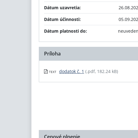
Dátum uzavretia:
26.08.20
Dátum účinnosti:
05.09.20
Dátum platnosti do:
neuvede
Príloha
dodatok č. 1
(.pdf, 182.24 kB)
TEXT
Cenové plnenie