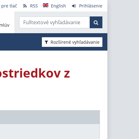
 pre tlač
RSS
English
Prihlásenie
mlúv
Rozšírené vyhľadávanie
ostriedkov z