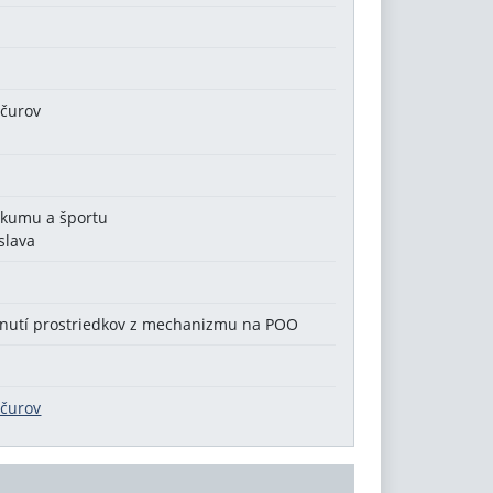
ačurov
ýskumu a športu
slava
ytnutí prostriedkov z mechanizmu na POO
ačurov