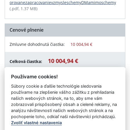
orovanezapracovanievzmysleschemyDMamimoschemy
(.pdf, 1.37 MB)
Cenové plnenie
Zmluvne dohodnutá čiastka:
10 004,94 €
10 004,94 €
Celková čiastka:
Používame cookies!
Súbory cookie a ďalšie technológie sledovania
Návrat späť
používame na zlepšenie vášho zážitku z prehliadania
našich webových stránok, na to, aby sme vám
zobrazovali prispôsobený obsah a cielené reklamy, na
analýzu návštevnosti našich webových stránok a na
Vystavil:
Úrad práce, sociálnych vecí a rodiny Humenné
pochopenie toho, odkiaľ naši návštevníci prichádzajú.
Zvoliť vlastné nastavenia