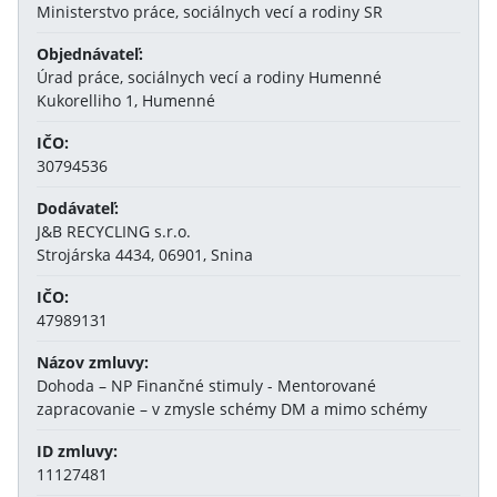
Ministerstvo práce, sociálnych vecí a rodiny SR
Objednávateľ:
Úrad práce, sociálnych vecí a rodiny Humenné
Kukorelliho 1, Humenné
IČO:
30794536
Dodávateľ:
J&B RECYCLING s.r.o.
Strojárska 4434, 06901, Snina
IČO:
47989131
Názov zmluvy:
Dohoda – NP Finančné stimuly - Mentorované
zapracovanie – v zmysle schémy DM a mimo schémy
ID zmluvy:
11127481