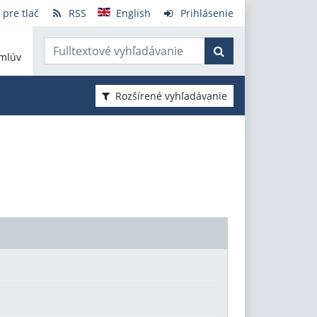
 pre tlač
RSS
English
Prihlásenie
mlúv
Rozšírené vyhľadávanie