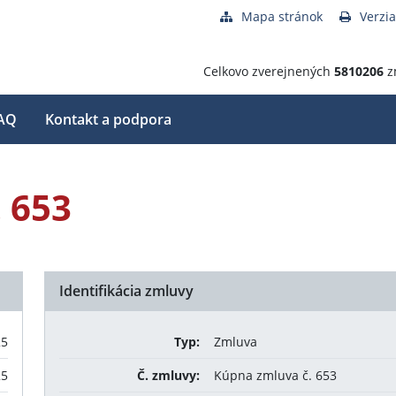
Mapa stránok
Verzia
Celkovo zverejnených
5810206
z
AQ
Kontakt a podpora
 653
Identifikácia zmluvy
25
Typ:
Zmluva
25
Č. zmluvy:
Kúpna zmluva č. 653