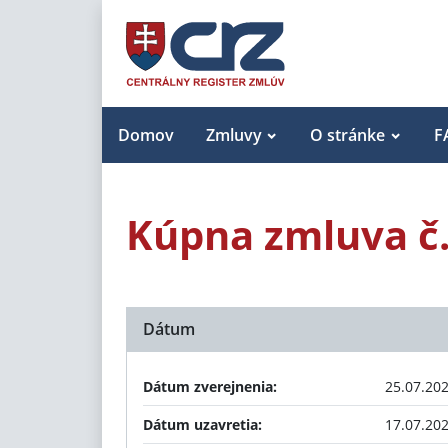
Domov
Zmluvy
O stránke
F
Kúpna zmluva č.
Dátum
Dátum zverejnenia:
25.07.20
Dátum uzavretia:
17.07.20