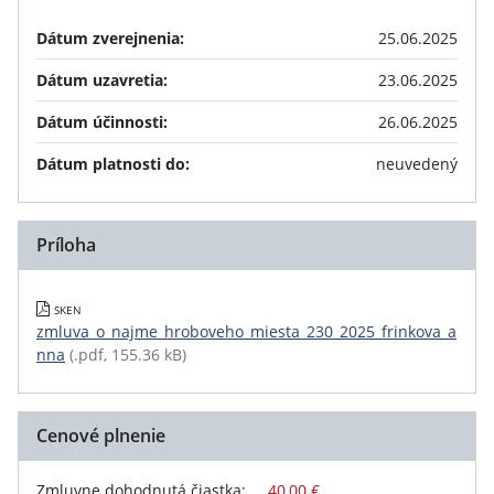
Dátum zverejnenia:
25.06.2025
Dátum uzavretia:
23.06.2025
Dátum účinnosti:
26.06.2025
Dátum platnosti do:
neuvedený
Príloha
SKEN
zmluva_o_najme_hroboveho_miesta_230_2025_frinkova_a
nna
(.pdf, 155.36 kB)
Cenové plnenie
Zmluvne dohodnutá čiastka:
40,00 €