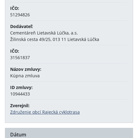
IČO:
51294826
Dodávateľ:
Cementáreň Lietavská Lúčka, a.s.
Žilinská cesta 49/25, 013 11 Lietavská Lúčka
IČO:
31561837
Názov zmluvy:
Kúpna zmluva
ID zmluvy:
10944433
Zverejnil:
Združenie obcí Rajecká cyklotrasa
Dátum