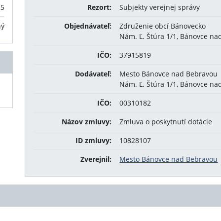
25
Rezort:
Subjekty verejnej správy
ný
Objednávateľ:
Združenie obcí Bánovecko
Nám. Ľ. Štúra 1/1, Bánovce na
IČO:
37915819
Dodávateľ:
Mesto Bánovce nad Bebravou
Nám. Ľ. Štúra 1/1, Bánovce na
IČO:
00310182
Názov zmluvy:
Zmluva o poskytnutí dotácie
ID zmluvy:
10828107
Zverejnil:
Mesto Bánovce nad Bebravou