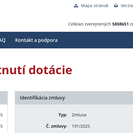
Mapa stránok
Verzia
Celkovo zverejnených
5808651
z
AQ
Kontakt a podpora
nutí dotácie
Identifikácia zmluvy
25
Typ:
Zmluva
25
Č. zmluvy:
191/2025