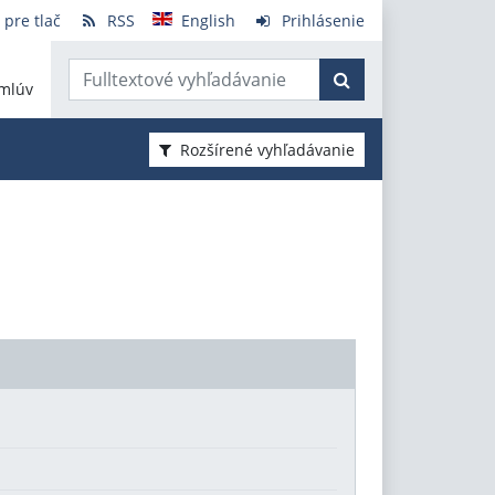
 pre tlač
RSS
English
Prihlásenie
mlúv
Rozšírené vyhľadávanie