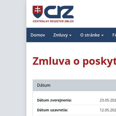
Domov
Zmluvy
O stránke
F
Zmluva o poskyt
Dátum
Dátum zverejnenia:
23.05.20
Dátum uzavretia:
12.05.20