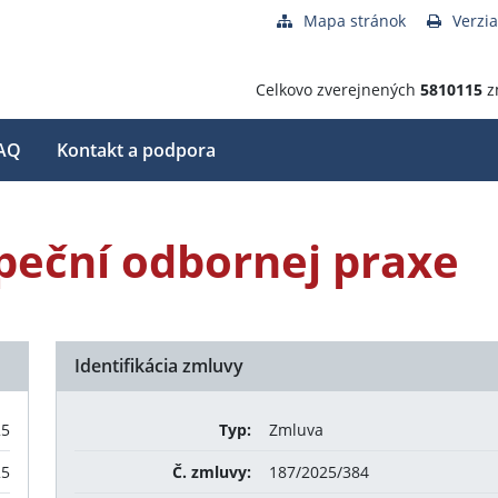
Mapa stránok
Verzia
Celkovo zverejnených
5810115
z
AQ
Kontakt a podpora
peční odbornej praxe
Identifikácia zmluvy
25
Typ:
Zmluva
25
Č. zmluvy:
187/2025/384