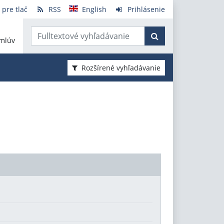
 pre tlač
RSS
English
Prihlásenie
mlúv
Rozšírené vyhľadávanie