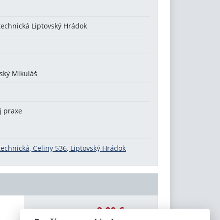
technická Liptovský Hrádok
vský Mikuláš
j praxe
echnická, Celiny 536, Liptovský Hrádok
0,00 €
Celková čiastka: