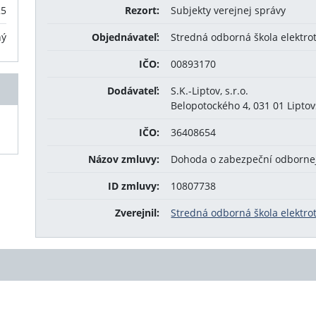
25
Rezort:
Subjekty verejnej správy
ný
Objednávateľ:
Stredná odborná škola elektro
IČO:
00893170
Dodávateľ:
S.K.-Liptov, s.r.o.
Belopotockého 4, 031 01 Lipto
IČO:
36408654
Názov zmluvy:
Dohoda o zabezpeční odborne
ID zmluvy:
10807738
Zverejnil:
Stredná odborná škola elektrot