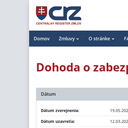
Domov
Zmluvy
O stránke
F
Dohoda o zabez
Dátum
Dátum zverejnenia:
19.05.20
Dátum uzavretia:
12.03.20