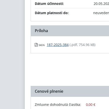
Dátum účinnosti:
20.05.20
Dátum platnosti do:
neuvede
Príloha
187-2025-384
(.pdf, 754.96 kB)
SKEN
Cenové plnenie
Zmluvne dohodnutá čiastka:
0,00 €