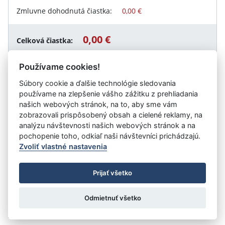
Zmluvne dohodnutá čiastka:
0,00 €
0,00 €
Celková čiastka:
Používame cookies!
Súbory cookie a ďalšie technológie sledovania
Návrat späť
používame na zlepšenie vášho zážitku z prehliadania
našich webových stránok, na to, aby sme vám
zobrazovali prispôsobený obsah a cielené reklamy, na
analýzu návštevnosti našich webových stránok a na
Vystavil:
Správa mestských komunikácií Poprad
pochopenie toho, odkiaľ naši návštevníci prichádzajú.
Zvoliť vlastné nastavenia
©
Úrad vlády SR
- Všetky práva vyhradené
Prijať všetko
Prehlásenie o prístupnosti
Zmluvy do 31.12.2010
Nastavenia cookies
Odmietnuť všetko
Tvorba stránok
: Aglo Solutions
Redakčný systém
: SysCom