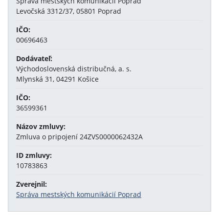
Správa mestských komunikácií Poprad
Levočská 3312/37, 05801 Poprad
IČO:
00696463
Dodávateľ:
Východoslovenská distribučná, a. s.
Mlynská 31, 04291 Košice
IČO:
36599361
Názov zmluvy:
Zmluva o pripojení 24ZVS0000062432A
ID zmluvy:
10783863
Zverejnil:
Správa mestských komunikácií Poprad