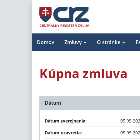
Domov
Zmluvy
O stránke
F
Kúpna zmluva
Dátum
Dátum zverejnenia:
05.05.20
Dátum uzavretia:
05.05.20