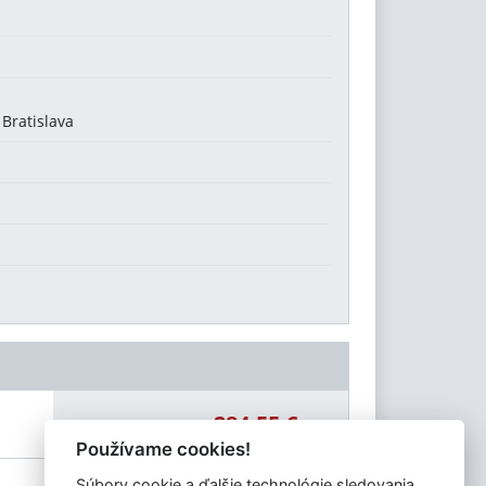
Bratislava
284,55 €
Celková čiastka:
Používame cookies!
Súbory cookie a ďalšie technológie sledovania