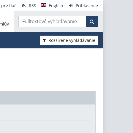
 pre tlač
RSS
English
Prihlásenie
mlúv
Rozšírené vyhľadávanie