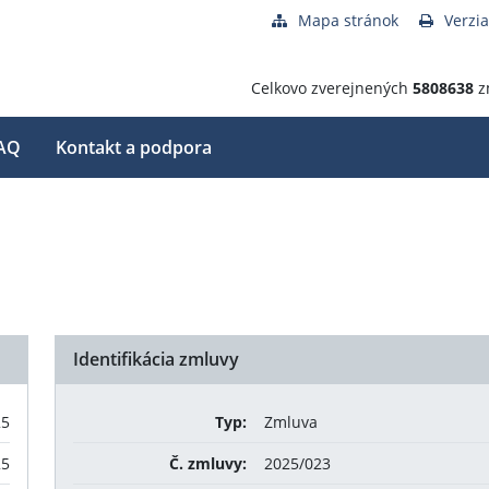
Mapa stránok
Verzia
Celkovo zverejnených
5808638
z
AQ
Kontakt a podpora
Identifikácia zmluvy
25
Typ:
Zmluva
25
Č. zmluvy:
2025/023