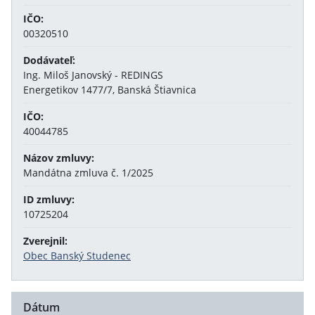
IČO:
00320510
Dodávateľ:
Ing. Miloš Janovský - REDINGS
Energetikov 1477/7, Banská Štiavnica
IČO:
40044785
Názov zmluvy:
Mandátna zmluva č. 1/2025
ID zmluvy:
10725204
Zverejnil:
Obec Banský Studenec
Dátum