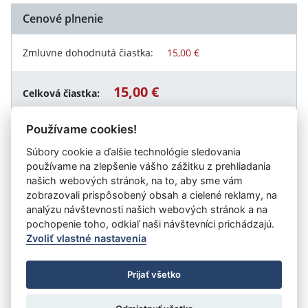
Cenové plnenie
Zmluvne dohodnutá čiastka:
15,00 €
15,00 €
Celková čiastka:
Používame cookies!
Súbory cookie a ďalšie technológie sledovania
Návrat späť
používame na zlepšenie vášho zážitku z prehliadania
našich webových stránok, na to, aby sme vám
zobrazovali prispôsobený obsah a cielené reklamy, na
analýzu návštevnosti našich webových stránok a na
Vystavil:
CULTUS Ružinov s.r.o.
pochopenie toho, odkiaľ naši návštevníci prichádzajú.
Zvoliť vlastné nastavenia
©
Úrad vlády SR
- Všetky práva vyhradené
Prijať všetko
Prehlásenie o prístupnosti
Zmluvy do 31.12.2010
Nastavenia cookies