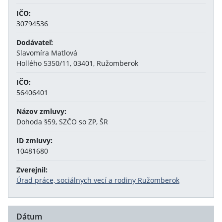
IČO:
30794536
Dodávateľ:
Slavomíra Matlová
Hollého 5350/11, 03401, Ružomberok
IČO:
56406401
Názov zmluvy:
Dohoda §59, SZČO so ZP, ŠR
ID zmluvy:
10481680
Zverejnil:
Úrad práce, sociálnych vecí a rodiny Ružomberok
Dátum