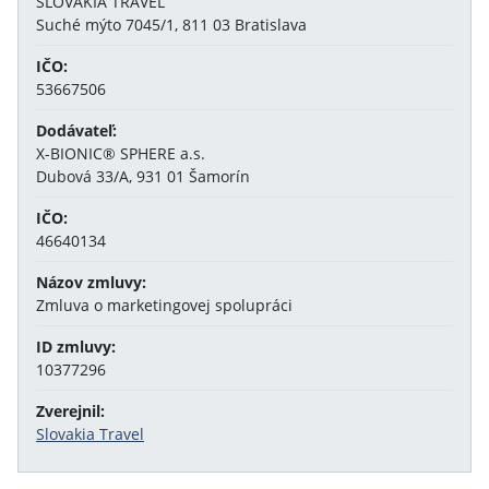
SLOVAKIA TRAVEL
Suché mýto 7045/1, 811 03 Bratislava
IČO:
53667506
Dodávateľ:
X-BIONIC® SPHERE a.s.
Dubová 33/A, 931 01 Šamorín
IČO:
46640134
Názov zmluvy:
Zmluva o marketingovej spolupráci
ID zmluvy:
10377296
Zverejnil:
Slovakia Travel