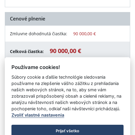
Cenové plnenie
Zmluvne dohodnutá čiastka:
90 000,00 €
90 000,00 €
Celková čiastka:
Používame cookies!
Súbory cookie a ďalšie technológie sledovania
Návrat späť
používame na zlepšenie vášho zážitku z prehliadania
našich webových stránok, na to, aby sme vám
zobrazovali prispôsobený obsah a cielené reklamy, na
analýzu návštevnosti našich webových stránok a na
Vystavil:
Slovakia Travel
pochopenie toho, odkiaľ naši návštevníci prichádzajú.
Zvoliť vlastné nastavenia
©
Úrad vlády SR
- Všetky práva vyhradené
Prijať všetko
Prehlásenie o prístupnosti
Zmluvy do 31.12.2010