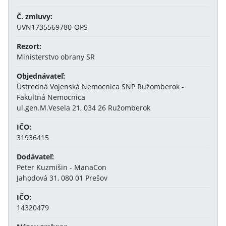
Č. zmluvy:
UVN1735569780-OPS
Rezort:
Ministerstvo obrany SR
Objednávateľ:
Ústredná Vojenská Nemocnica SNP Ružomberok -
Fakultná Nemocnica
ul.gen.M.Vesela 21, 034 26 Ružomberok
IČO:
31936415
Dodávateľ:
Peter Kuzmišin - ManaCon
Jahodová 31, 080 01 Prešov
IČO:
14320479